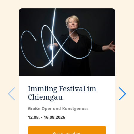
Immling Festival im
B
Chiemgau
b
Große Oper und Kunstgenuss
M
B
R
12.08. - 16.08.2026
B
0
Reise ansehen