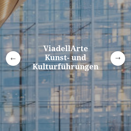
ViadellArte
Kunst- und
Kulturführungen