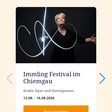
Immling Festival im
V
Chiemgau
M
(
Große Oper und Kunstgenuss
Z
&
12.08. - 16.08.2026
0
Reise ansehen