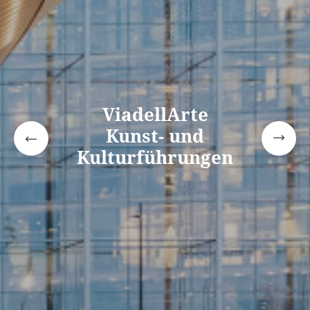
ViadellArte
Kunst- und
Kulturführungen